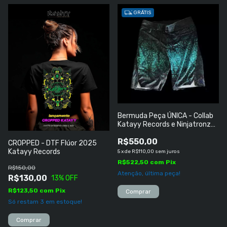
GRÁTIS
Bermuda Peça ÚNICA - Collab
Katayy Records e Ninjatronz
(India) TAMANHO ''GG''
R$550,00
CROPPED - DTF Flúor 2025
Katayy Records
5
x
de
R$110,00
sem juros
R$522,50
com
Pix
R$150,00
Atenção, última peça!
R$130,00
13
% OFF
R$123,50
com
Pix
Só restam
3
em estoque!
Comprar