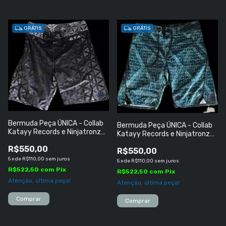
GRÁTIS
GRÁTIS
Bermuda Peça ÚNICA - Collab
Bermuda Peça ÚNICA - Collab
Katayy Records e Ninjatronz
Katayy Records e Ninjatronz
(India) TAMANHO ''M''
(India) TAMANHO ''G''
R$550,00
R$550,00
5
x
de
R$110,00
sem juros
5
x
de
R$110,00
sem juros
R$522,50
com
Pix
R$522,50
com
Pix
Atenção, última peça!
Atenção, última peça!