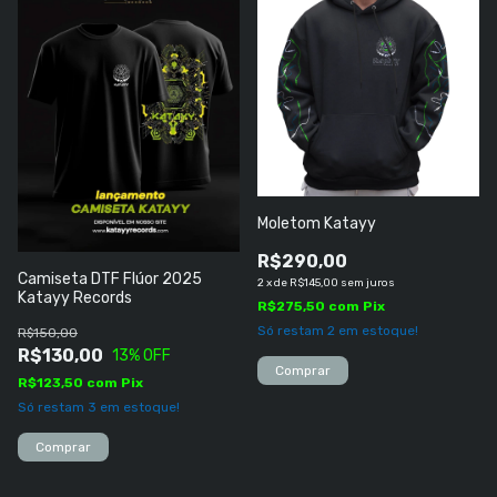
Moletom Katayy
R$290,00
Camiseta DTF Flúor 2025
2
x
de
R$145,00
sem juros
Katayy Records
R$275,50
com
Pix
Só restam
2
em estoque!
R$150,00
R$130,00
13
% OFF
Comprar
R$123,50
com
Pix
Só restam
3
em estoque!
Comprar