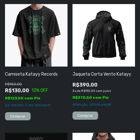
Camiseta Katayy Records
Jaqueta Corta Vento Katayy
R$150,00
R$390,00
R$130,00
13
% OFF
3
x
de
R$130,00
sem juros
R$370,50
com
Pix
R$123,50
com
Pix
Atenção, última peça!
Só restam
3
em estoque!
Comprar
Comprar